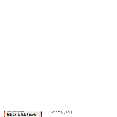
【超図解】GA4で自社IPアドレスを除
外する設定方法
2024年7月16日
【超図解】ContactForm7のフォー
ム送信数をGA4・GTMで設定する方法
2024年7月15日
離脱されないためのホームページトッ
プ画像（メインビジュアル）
2023年11月22日
ステマ規制2023年10月開始！知らな
いと炎上するかも...
2023年9月25日